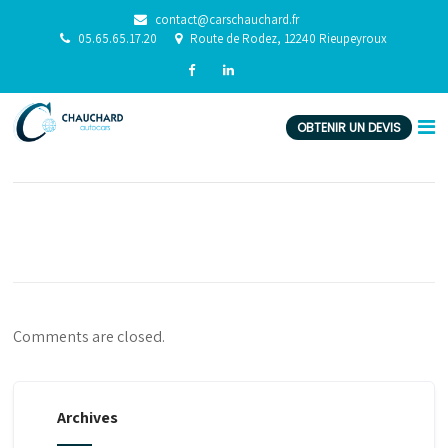
contact@carschauchard.fr
05.65.65.17.20
Route de Rodez, 12240 Rieupeyroux
video 1
Off
1 décembre 2015
ACE2020
OBTENIR UN DEVIS
Comments are closed.
Archives