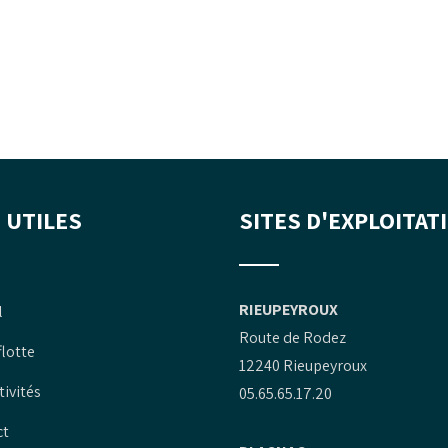
 UTILES
SITES D'EXPLOITAT
RIEUPEYROUX
l
Route de Rodez
flotte
12240 Rieupeyroux
tivités
05.65.65.17.20
ct