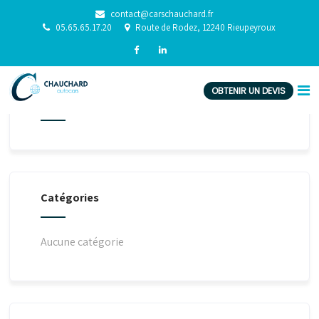
contact@carschauchard.fr
05.65.65.17.20
Route de Rodez, 12240 Rieupeyroux
OBTENIR UN DEVIS
Archives
Catégories
Aucune catégorie